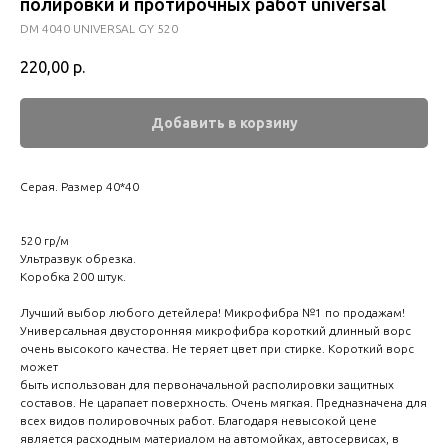
полировки и протирочных работ universal
DM 4040 UNIVERSAL GY 520
220,00
р.
Добавить в корзину
Серая. Размер 40*40
520 гр/м
Ультразвук обрезка.
Коробка 200 штук.
Лучший выбор любого детейлера! Микрофибра №1 по продажам!
Универсальная двусторонняя микрофибра короткий длинный ворс
очень высокого качества. Не теряет цвет при стирке. Короткий ворс
может
быть использован для первоначальной располировки защитных
составов. Не царапает поверхность. Очень мягкая. Предназначена для
всех видов полировочных работ. Благодаря невысокой цене
является расходным материалом на автомойках, автосервисах, в