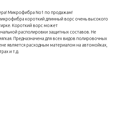
ра! Микрофибра No1 по продажам!
микрофибра короткий длинный ворс очень высокого
стирке. Короткий ворс может
ачальной располировки защитных составов. Не
мягкая. Предназначена для всех видов полировочных
ене является расходным материалом на автомойках,
рах и т.д.